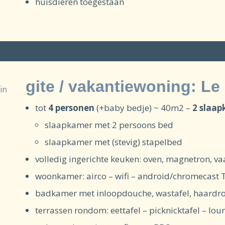
huisdieren toegestaan
gite / vakantiewoning: Le 
tot
4 personen
(+baby bedje) ~ 40m2 –
2 slaa
slaapkamer met 2 persoons bed
slaapkamer met (stevig) stapelbed
volledig ingerichte keuken: oven, magnetron, v
woonkamer: airco – wifi – android/chromecast 
badkamer met inloopdouche, wastafel, haardrog
terrassen rondom: eettafel – picknicktafel – lou