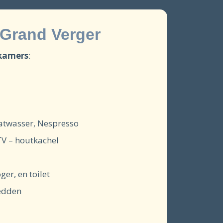
 Grand Verger
pkamers
:
aatwasser, Nespresso
TV – houtkachel
er, en toilet
bedden