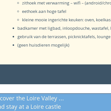
zithoek met verwarming – wifi – (android/chro
eethoek aan hoge tafel
kleine mooie ingerichte keuken: oven, koelkas
badkamer met ligbad, inloopdouche, wastafel,
gebruik van de terrassen, picknicktafels, loung
(geen huisdieren mogelijk)
cover the Loire Valley ...
d stay at a Loire castle