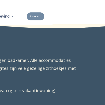
eving
over ons
Contact
igen badkamer. Alle accommodaties
es zijn vele gezellige zithoekjes met
eau (gite = vakantiewoning).