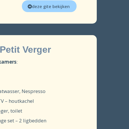
deze gite bekijken
Petit Verger
pkamers
:
aatwasser, Nespresso
TV – houtkachel
er, toilet
nge set – 2 ligbedden