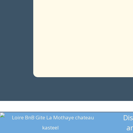
Dis
an