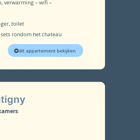
, verwarming – wifi –
er, toilet
e sets rondom het chateau
dit appartement bekijken
tigny
pkamers
: