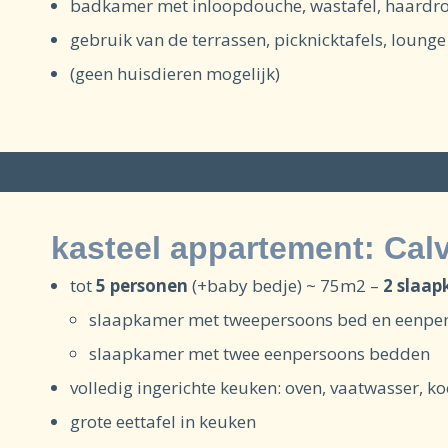
badkamer met inloopdouche, wastafel, haardrog
gebruik van de terrassen, picknicktafels, loung
(geen huisdieren mogelijk)
kasteel appartement: Calv
tot
5 personen
(+baby bedje) ~ 75m2 –
2 slaa
slaapkamer met tweepersoons bed en eenpers
slaapkamer met twee eenpersoons bedden
volledig ingerichte keuken: oven, vaatwasser, k
grote eettafel in keuken