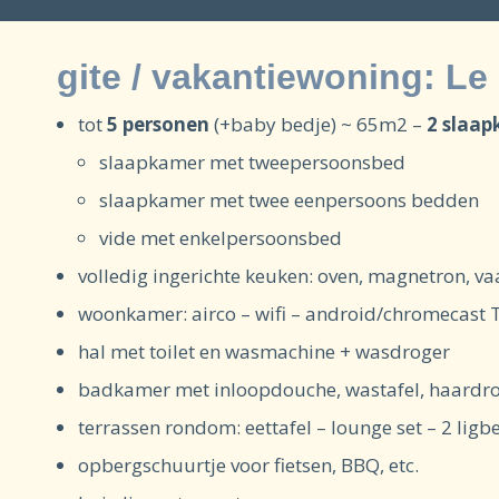
gite / vakantiewoning: Le
tot
5 personen
(+baby bedje) ~ 65m2 –
2 slaa
slaapkamer met tweepersoonsbed
slaapkamer met twee eenpersoons bedden
vide met enkelpersoonsbed
volledig ingerichte keuken: oven, magnetron, v
woonkamer: airco – wifi – android/chromecast 
hal met toilet en wasmachine + wasdroger
badkamer met inloopdouche, wastafel, haardrog
terrassen rondom: eettafel – lounge set – 2 lig
opbergschuurtje voor fietsen, BBQ, etc.