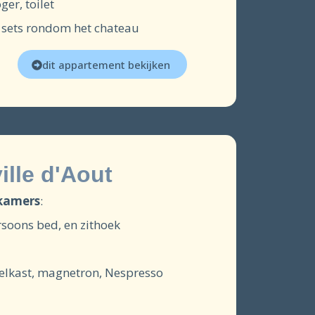
er, toilet
e sets rondom het chateau
dit appartement bekijken
ille d'Aout
pkamers
:
oons bed, en zithoek
oelkast, magnetron, Nespresso