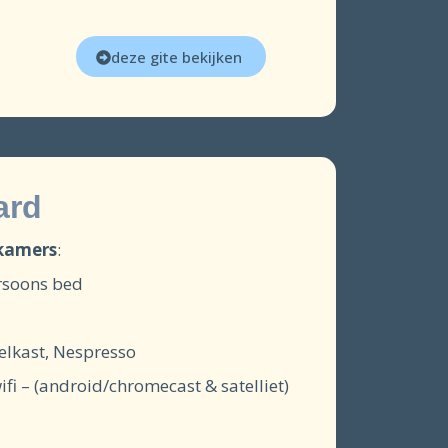
deze gite bekijken
ard
pkamers
:
rsoons bed
oelkast, Nespresso
i – (android/chromecast & satelliet)