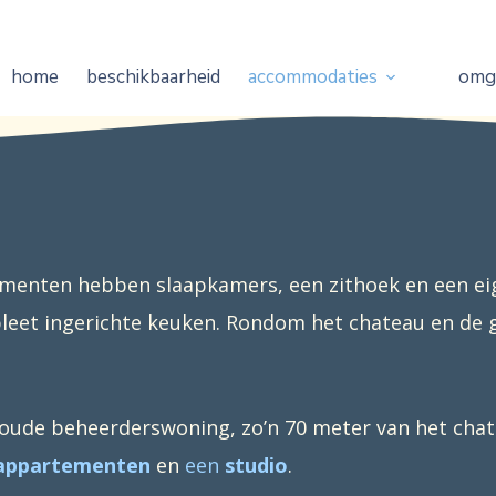
home
beschikbaarheid
accommodaties
omg
tementen hebben slaapkamers, een zithoek en een e
et ingerichte keuken. Rondom het chateau en de git
oude beheerderswoning, zo’n 70 meter van het chat
 appartementen
en
een
studio
.