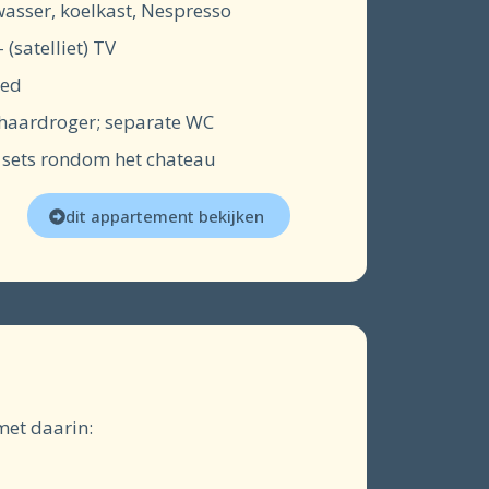
wasser, koelkast, Nespresso
(satelliet) TV
oed
 haardroger; separate WC
e sets rondom het chateau
dit appartement bekijken
et daarin: