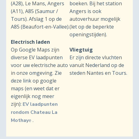
(A28), Le Mans, Angers
boeken. Bij het station
(A11), A85 (Saumur /
Angers is ook
Tours). Afslag 1 op de
autoverhuur mogelijk
A85 (Beaufort-en-Vallee).
(let op de beperkte
openingstijden).
Electrisch laden
Op Google Maps zijn
Vliegtuig
diverse EV laadpunten
Er zijn directe vluchten
voor uw electrische auto
vanuit Nederland op de
in onze omgeving. Zie
steden Nantes en Tours.
deze link op google
maps (en weet dat er
eigenlijk nog meer
zijn):
EV laadpunten
rondom Chateau La
.
Mothay
e