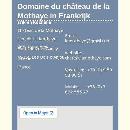
Domaine du château de la
Mothaye in Frankrijk
Erik en Rochelle
Chateau de la Mothaye
Email:
Lieu dit La Mothaye
lamothaye@gmail.com
785 Route des
Fontaines de l’Aunay
website:
49250 Les Bois d’Anjou
chateaulamothaye.com
– Brion
France
Vaste lijn: +33 (0) 9 50
98 90 51
Mobile: +33 (0) 7
822 555 27