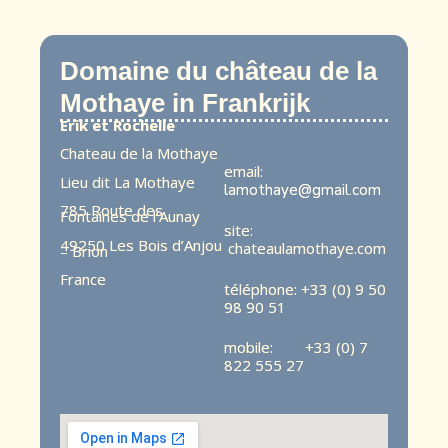
Domaine du château de la
Mothaye in Frankrijk
Erik et Rochelle
Chateau de la Mothaye
email:
Lieu dit La Mothaye
lamothaye@gmail.com
785 Route des
Fontaines de l’Aunay
site:
49250 Les Bois d’Anjou
chateaulamothaye.com
– Brion
France
téléphone: +33 (0) 9 50
98 90 51
mobile: +33 (0) 7
822 555 27