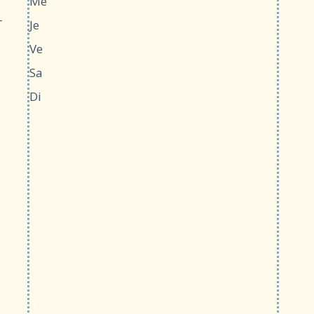
Me
-
Je
Ve
Sa
Di
1