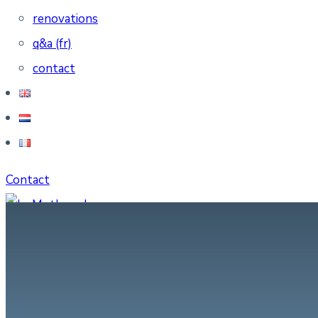
renovations
q&a (fr)
contact
Contact
Contact
Menu