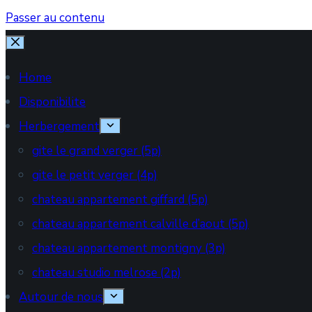
Passer au contenu
Home
Disponibilite
Herbergement
gite le grand verger (5p)
gite le petit verger (4p)
chateau appartement giffard (5p)
chateau appartement calville d’aout (5p)
chateau appartement montigny (3p)
chateau studio melrose (2p)
Autour de nous