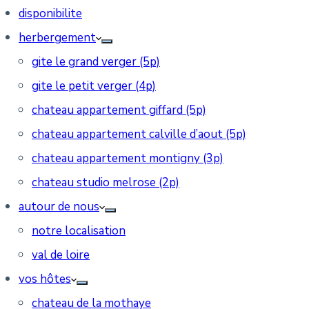
disponibilite
herbergement
gite le grand verger (5p)
gite le petit verger (4p)
chateau appartement giffard (5p)
chateau appartement calville d’aout (5p)
chateau appartement montigny (3p)
chateau studio melrose (2p)
autour de nous
notre localisation
val de loire
vos hôtes
chateau de la mothaye