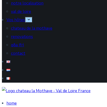
notre localisation
val de loire
Vos hôtes
chateau de la mothaye
renovations
q&a (fr)
contact
home