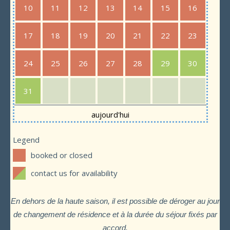
10
11
12
13
14
15
16
17
18
19
20
21
22
23
24
25
26
27
28
29
30
31
aujourd'hui
Legend
booked or closed
contact us for availability
En dehors de la haute saison, il est possible de déroger au jour
de changement de résidence et à la durée du séjour fixés par
accord.