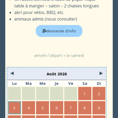
table à manger – salon – 2 chaises longues
abri pour vélos, BBQ, etc.
animaux admis (nous consulter)
demande d'info
arrivée / départ = le samedi
Août 2026
Lu
Ma
Me
Je
Ve
Sa
Di
1
2
3
4
5
6
7
8
9