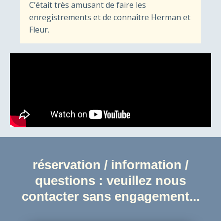
C’était très amusant de faire les
enregistrements et de connaître Herman et
Fleur.
réservation / information /
questions : veuillez nous
contacter sans engagement...