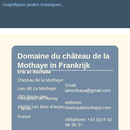
magnifiques jardins botaniques…
Domaine du château de la
Mothaye in Frankrijk
Erik et Rochelle
Chateau de la Mothaye
Email:
Lieu dit La Mothaye
lamothaye@gmail.com
785 Route des
Fontaines de l’Aunay
website:
49250 Les Bois d’Anjou
chateaulamothaye.com
– Brion
France
téléphone: +33 (0) 9 50
98 90 51