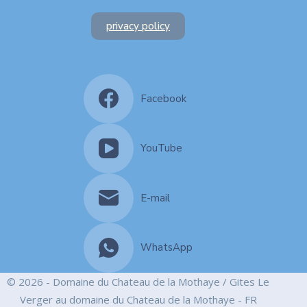
privacy policy
Facebook
YouTube
E-mail
WhatsApp
© 2026 - Domaine du Chateau de la Mothaye / Gites Le
Verger au domaine du Chateau de la Mothaye - FR